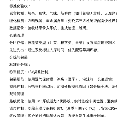
标准化验收：
感官检测：颜色、形状、气味、新鲜度（如叶菜需无黄叶、无腐烂
理化检测：农药残留、重金属含量（委托第三方检测或配备快检设
数据记录：验收结果录入系统，生成追溯二维码。
仓储管理
分区存储：按蔬菜类型（叶菜、根茎类、果菜）设置温湿度控制区（叶菜区
先进先出：通过系统标注入库时间，优先配送早期库存。
分拣与包装
标准化分拣：
称重精度：±5g误差控制。
包装规范：使用透气保鲜膜、冰袋（夏季）、泡沫箱（长途运输），
损耗控制：分拣损耗率≤3%，定期分析损耗原因（如分拣手法、设
配送管理
路线优化：使用TMS系统规划Z优路线，实时监控车辆位置，避免
温度控制：冷藏车温度保持0-10℃（夏季可调至0-4℃），安装GP
签收管理：客户通过扫码确认收货，系统自动生成电子回单。