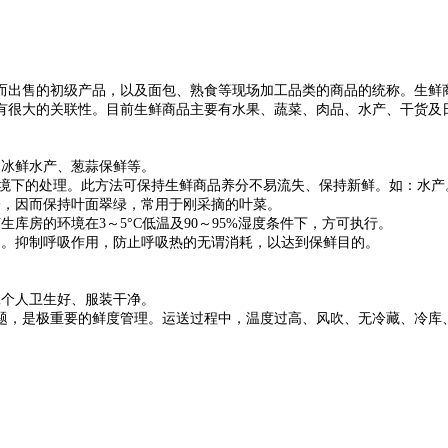
而出售的初级产品，以及面包、熟食等现场加工品类的商品的统称。生鲜
有很大的关联性。目前生鲜商品主要有水果、蔬菜、肉品、水产、干货及
。
：冰鲜水产、葱蒜保鲜等。
C环境下的处理。此方法可保持生鲜商品养分不易流失、保持新鲜。如：水产
降，因而保持叶面翠绿，常用于刚采摘的叶菜。
库房的环境在3～5°C低温及90～95%湿度条件下，方可执行。
的。抑制呼吸作用，防止呼吸热的无谓消耗，以达到保鲜目的。
工个人卫生好、服装干净。
问题，是极重要的鲜度管理。运送过程中，温度过高、风吹、无冷藏、冷库