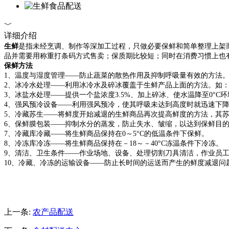
﹀
详细介绍
生鲜
是指未经烹调、制作等深加工过程，只做必要保鲜和简单整理上架
品并需要用称重打条码方式售卖；保质期比较短；同时在消费习惯上也
保鲜方法
1、温度与湿度管理——防止蔬菜的散热作用及抑制呼吸量有效的方法
2、冰冷水处理——利用冰冷水及碎冰覆盖于生鲜产品上面的方法。如
3、冰盐水处理——提供一个盐浓度3.5%、加上碎冰、使水温降至0°
4、强风预冷设备——利用强风预冷，使其呼吸未达到高度时就迅速下
5、冷藏苏生——将鲜度开始减退的生鲜商品再次提高鲜度的方法，其苏生
6、保鲜膜包装——抑制水分的蒸发，防止失水、皱缩，以达到保鲜目
7、冷藏库冷藏——将生鲜商品保持在0～5°C的低温条件下保鲜。
8、冷冻库冷冻——将生鲜商品保持在－18～－40°C冻温条件下冷冻。
9、清洁、卫生条件——作业场地、设备、处理切割刀具清洁，作业员
10、冷藏、冷冻的运输设备——防止长时间的运送而产生的鲜度减退
上一条:
农产品配送