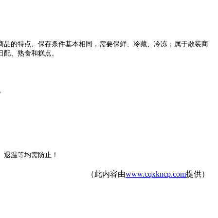
商品的特点、保存条件基本相同，需要保鲜、冷藏、冷冻；属于散装商
日配、熟食和糕点。
。
、退温等均需防止！
（此内容由
www.cqxkncp.com
提供）